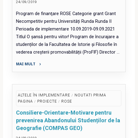
24/09/2019
Program de finanţare ROSE Categorie grant Grant
Necompetitiv pentru Universități Runda Runda II
Perioada de implementare 10.09.2019-09.09.2021
Titlul O șansă pentru viitor! Program de încurajare a
studenților de la Facultatea de Istorie și Filosofie în
vederea creșterii promovabilității (ProFIF) Director …
MAI MULT
"O
șansă
pentru
viitor!
ALTELE ÎN IMPLEMENTARE
/
NOUTATI PRIMA
Program
PAGINA
/
PROIECTE
/
ROSE
de
Consiliere-Orientare-Motivare pentru
încurajare
prevenirea Abandonului Studenților de la
a
Geografie (COMPAS GEO)
studenților
de
24/09/2019