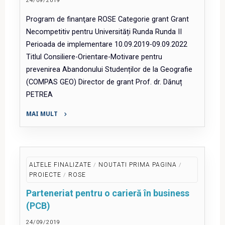
la
Program de finanţare ROSE Categorie grant Grant
Facultatea
Necompetitiv pentru Universități Runda Runda II
de
Perioada de implementare 10.09.2019-09.09.2022
Istorie
Titlul Consiliere-Orientare-Motivare pentru
și
prevenirea Abandonului Studenților de la Geografie
Filosofie
(COMPAS GEO) Director de grant Prof. dr. Dănuț
în
PETREA
vederea
creșterii
MAI MULT
promovabilității
"Consiliere-
(ProFIF)"
Orientare-
Motivare
pentru
ALTELE FINALIZATE
/
NOUTATI PRIMA PAGINA
/
prevenirea
PROIECTE
/
ROSE
Abandonului
Parteneriat pentru o carieră în business
Studenților
(PCB)
de
la
24/09/2019