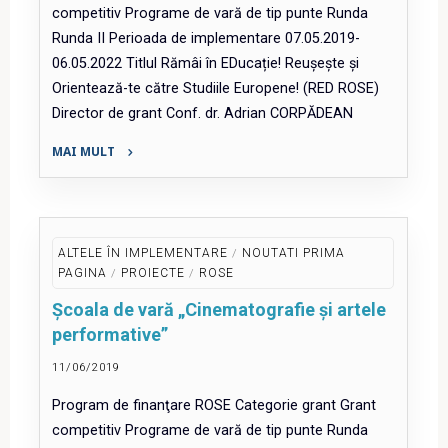
competitiv Programe de vară de tip punte Runda
Runda II Perioada de implementare 07.05.2019-
06.05.2022 Titlul Rămâi în EDucație! Reușește și
Orientează-te către Studiile Europene! (RED ROSE)
Director de grant Conf. dr. Adrian CORPĂDEAN
MAI MULT
"Rămâi
în EDucație! Reușește
și Orientează-
te
ALTELE ÎN IMPLEMENTARE
/
NOUTATI PRIMA
către Studiile Europene!
PAGINA
/
PROIECTE
/
ROSE
(RED
Școala de vară „Cinematografie și artele
ROSE)"
performative”
11/06/2019
Program de finanţare ROSE Categorie grant Grant
competitiv Programe de vară de tip punte Runda