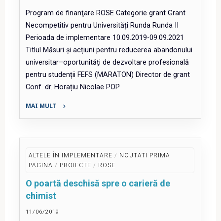
Program de finanţare ROSE Categorie grant Grant
Necompetitiv pentru Universități Runda Runda II
Perioada de implementare 10.09.2019-09.09.2021
Titlul Măsuri și acțiuni pentru reducerea abandonului
universitar–oportunități de dezvoltare profesională
pentru studenții FEFS (MARATON) Director de grant
Conf. dr. Horațiu Nicolae POP
MAI MULT
"Măsuri
și
acțiuni
pentru
ALTELE ÎN IMPLEMENTARE
/
NOUTATI PRIMA
reducerea
PAGINA
/
PROIECTE
/
ROSE
abandonului
O poartă deschisă spre o carieră de
universitar–
chimist
oportunități
de
11/06/2019