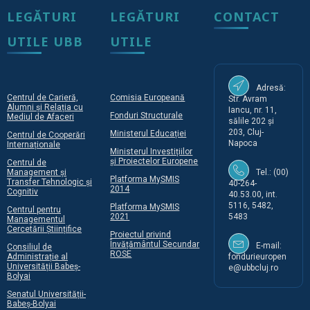
LEGĂTURI
LEGĂTURI
CONTACT
UTILE UBB
UTILE
Adresă:
Centrul de Carieră,
Comisia Europeană
Str. Avram
Alumni și Relația cu
Iancu, nr. 11,
Fonduri Structurale
Mediul de Afaceri
sălile 202 și
203, Cluj-
Ministerul Educației
Centrul de Cooperări
Napoca
Internaționale
Ministerul Investițiilor
și Proiectelor Europene
Centrul de
Management și
Tel.: (00)
Platforma MySMIS
Transfer Tehnologic și
40-264-
2014
Cognitiv
40.53.00, int.
5116, 5482,
Platforma MySMIS
Centrul pentru
2021
5483
Managementul
Cercetării Științifice
Proiectul privind
Învățământul Secundar
E-mail:
Consiliul de
ROSE
Administrație al
fondurieuropen
Universității Babeș-
e@ubbcluj.ro
Bolyai
Senatul Universității-
Babeș-Bolyai