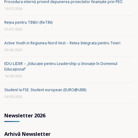
Procedura internă privind depunerea proiectelor finanțate prin PEO
13/07/2026
Rețea pentru TINEri (ReTIN)
01/07/2025
Active Youth in Regiunea Nord Vest – Retea Integrata pentru Tineri
02/06/2025
EDU-LIDER – „Educație pentru Leadership și Inovație în Domeniul
Educațional”
16/05/2025
Student la FSE. Student european (EURO@UBB)
03/03/2025
Newsletter 2026
Arhivă Newsletter