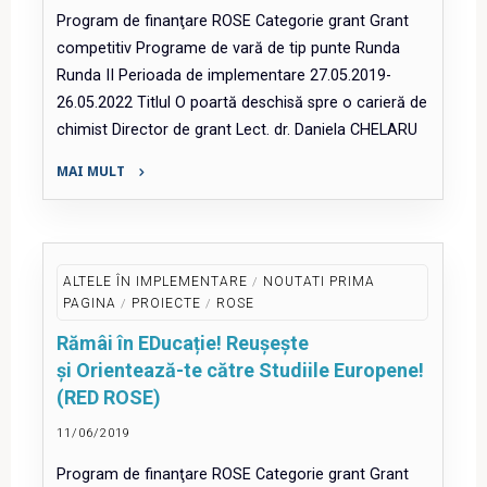
dezvoltare
Program de finanţare ROSE Categorie grant Grant
profesională
competitiv Programe de vară de tip punte Runda
pentru
Runda II Perioada de implementare 27.05.2019-
studenții
26.05.2022 Titlul O poartă deschisă spre o carieră de
FEFS
chimist Director de grant Lect. dr. Daniela CHELARU
(MARATON)"
MAI MULT
"O
poartă
deschisă
spre
ALTELE ÎN IMPLEMENTARE
/
NOUTATI PRIMA
o
PAGINA
/
PROIECTE
/
ROSE
carieră
Rămâi în EDucație! Reușește
de
și Orientează-te către Studiile Europene!
chimist"
(RED ROSE)
11/06/2019
Program de finanţare ROSE Categorie grant Grant