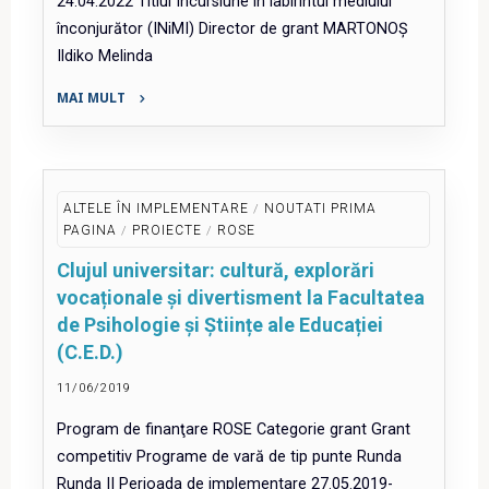
24.04.2022 Titlul Incursiune în labirintul mediului
înconjurător (INiMI) Director de grant MARTONOȘ
Ildiko Melinda
MAI MULT
"Incursiune
în
labirintul
mediului
ALTELE ÎN IMPLEMENTARE
/
NOUTATI PRIMA
înconjurător
PAGINA
/
PROIECTE
/
ROSE
(INiMI)"
Clujul universitar: cultură, explorări
vocaționale și divertisment la Facultatea
de Psihologie și Științe ale Educației
(C.E.D.)
11/06/2019
Program de finanţare ROSE Categorie grant Grant
competitiv Programe de vară de tip punte Runda
Runda II Perioada de implementare 27.05.2019-