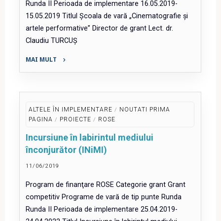
Runda II Perioada de implementare 16.05.2019-
15.05.2019 Titlul Școala de vară „Cinematografie și
artele performative” Director de grant Lect. dr.
Claudiu TURCUȘ
MAI MULT
"Școala
de
vară
„Cinematografie
ALTELE ÎN IMPLEMENTARE
/
NOUTATI PRIMA
și
PAGINA
/
PROIECTE
/
ROSE
artele
Incursiune în labirintul mediului
performative”"
înconjurător (INiMI)
11/06/2019
Program de finanţare ROSE Categorie grant Grant
competitiv Programe de vară de tip punte Runda
Runda II Perioada de implementare 25.04.2019-