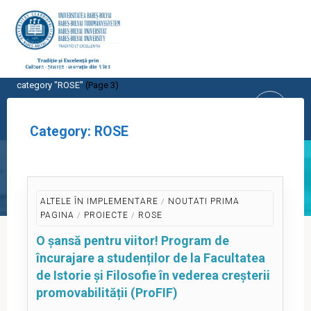
Skip
to
content
Home
PROIECTE
ALTELE ÎN IMPLEMENTARE
Archive for
CENTRUL PROGRAMELOR
category "ROSE"
(Page 3)
EUROPENE
Category:
ROSE
UNIVERSITATEA BABEŞ-BOLYAI, CLUJ-
NAPOCA
ALTELE ÎN IMPLEMENTARE
/
NOUTATI PRIMA
PAGINA
/
PROIECTE
/
ROSE
O șansă pentru viitor! Program de
încurajare a studenților de la Facultatea
de Istorie și Filosofie în vederea creșterii
promovabilității (ProFIF)