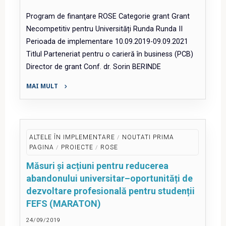
Geografie
Program de finanţare ROSE Categorie grant Grant
(COMPAS
Necompetitiv pentru Universități Runda Runda II
GEO)"
Perioada de implementare 10.09.2019-09.09.2021
Titlul Parteneriat pentru o carieră în business (PCB)
Director de grant Conf. dr. Sorin BERINDE
MAI MULT
"Parteneriat
pentru
o
carieră
ALTELE ÎN IMPLEMENTARE
/
NOUTATI PRIMA
în
PAGINA
/
PROIECTE
/
ROSE
business
Măsuri și acțiuni pentru reducerea
(PCB)"
abandonului universitar–oportunități de
dezvoltare profesională pentru studenții
FEFS (MARATON)
24/09/2019