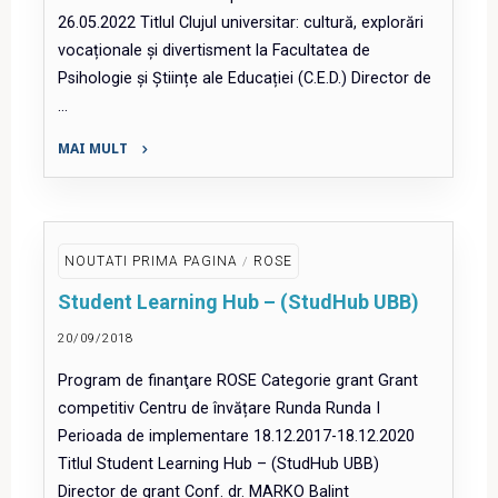
26.05.2022 Titlul Clujul universitar: cultură, explorări
vocaționale și divertisment la Facultatea de
Psihologie și Științe ale Educației (C.E.D.) Director de
…
MAI MULT
"Clujul
universitar:
cultură,
explorări
NOUTATI PRIMA PAGINA
/
ROSE
vocaționale
Student Learning Hub – (StudHub UBB)
și
divertisment
20/09/2018
la
Program de finanţare ROSE Categorie grant Grant
Facultatea
competitiv Centru de învățare Runda Runda I
de
Perioada de implementare 18.12.2017-18.12.2020
Psihologie
Titlul Student Learning Hub – (StudHub UBB)
și
Director de grant Conf. dr. MARKO Balint
Științe