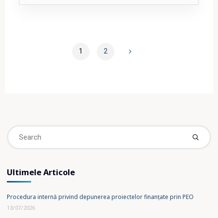
3/2025"
1
2
Posts
pagination
Se
fo
Ultimele Articole
Procedura internă privind depunerea proiectelor finanțate prin PEO
13/07/2026