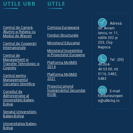
UTILE UBB
UTILE
Adresă:
Centrul de Carieră,
Comisia Europeană
Str. Avram
Alumni și Relația cu
Iancu, nr. 11,
Fonduri Structurale
Mediul de Afaceri
sălile 202 și
203, Cluj-
Ministerul Educației
Centrul de Cooperări
Napoca
Internaționale
Ministerul Investițiilor
și Proiectelor Europene
Centrul de
Management și
Tel.: (00)
Platforma MySMIS
Transfer Tehnologic și
40-264-
2014
Cognitiv
40.53.00, int.
5116, 5482,
Platforma MySMIS
Centrul pentru
2021
5483
Managementul
Cercetării Științifice
Proiectul privind
Învățământul Secundar
E-mail:
Consiliul de
ROSE
Administrație al
fondurieuropen
Universității Babeș-
e@ubbcluj.ro
Bolyai
Senatul Universității-
Babeș-Bolyai
Universitatea Babeș-
Bolyai