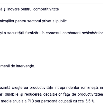
ă şi inovare pentru competitivitate
icaţiilor pentru sectorul privat si public
i a securităţii furnizării în contextul combaterii schimbărilor
omenii de intervenţie.
ezintă creşterea productivităţii întreprinderilor româneşti, în
ări durabile şi reducerea decalajelor faţă de productivitatea
re medie anuală a PIB per persoană ocupată cu cca. 5,5 %.