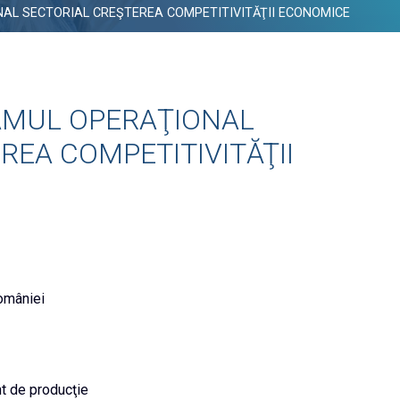
AL SECTORIAL CREŞTEREA COMPETITIVITĂŢII ECONOMICE
AMUL OPERAŢIONAL
REA COMPETITIVITĂŢII
omâniei
nt de producţie