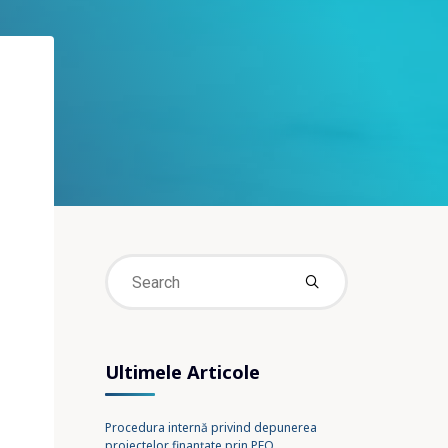
Search
for:
Ultimele Articole
Procedura internă privind depunerea
proiectelor finanțate prin PEO