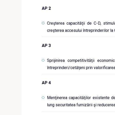
AP 2
Creşterea capacităţii de C-D, stimula
creşterea accesului întreprinderilor la 
AP 3
Sprijinirea competitivităţii economi
întreprinderi/cetăţeni prin valorificare
AP 4
Menţinerea capacităţilor existente d
lung securitatea furnizării şi reducerea 