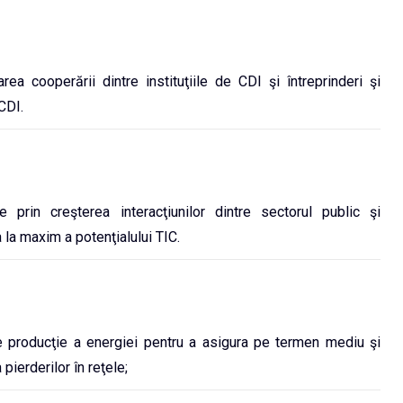
rea cooperării dintre instituţiile de CDI şi întreprinderi şi
CDI.
ce prin creşterea interacţiunilor dintre sectorul public şi
a la maxim a potenţialului TIC.
e producţie a energiei pentru a asigura pe termen mediu şi
pierderilor în reţele;