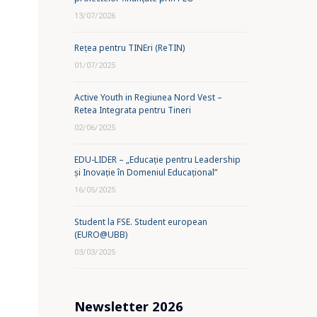
13/07/2026
Rețea pentru TINEri (ReTIN)
01/07/2025
Active Youth in Regiunea Nord Vest –
Retea Integrata pentru Tineri
02/06/2025
EDU-LIDER – „Educație pentru Leadership
și Inovație în Domeniul Educațional”
16/05/2025
Student la FSE. Student european
(EURO@UBB)
03/03/2025
Newsletter 2026