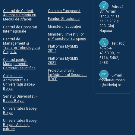
Adresă:
Centrul de Carieră,
Comisia Europeană
Str. Avram
Alumni și Relația cu
Iancu, nr. 11,
Fonduri Structurale
Mediul de Afaceri
sălile 202 și
203, Cluj-
Ministerul Educației
Centrul de Cooperări
Napoca
Internaționale
Ministerul Investițiilor
și Proiectelor Europene
Centrul de
Management și
Tel.: (00)
Platforma MySMIS
Transfer Tehnologic și
40-264-
2014
Cognitiv
40.53.00, int.
5116, 5482,
Platforma MySMIS
Centrul pentru
2021
5483
Managementul
Cercetării Științifice
Proiectul privind
Învățământul Secundar
E-mail:
Consiliul de
ROSE
Administrație al
fondurieuropen
Universității Babeș-
e@ubbcluj.ro
Bolyai
Senatul Universității-
Babeș-Bolyai
Universitatea Babeș-
Bolyai
Universitatea Babeș-
Bolyai - Achiziții
publice