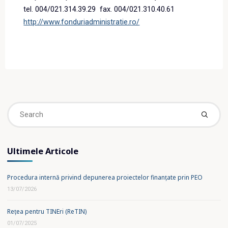
tel. 004/021.314.39.29 fax. 004/021.310.40.61
http://www.fonduriadministratie.ro/
Se
fo
Ultimele Articole
Procedura internă privind depunerea proiectelor finanțate prin PEO
13/07/2026
Rețea pentru TINEri (ReTIN)
01/07/2025