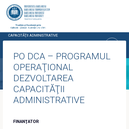
Skip
to
content
Home
PO DCA – PROGRAMUL OPERAŢIONAL DEZVOLTAREA
CENTRUL PROGRAMELOR
CAPACITĂŢII ADMINISTRATIVE
EUROPENE
PO DCA – PROGRAMUL
UNIVERSITATEA BABEŞ-BOLYAI, CLUJ-
NAPOCA
OPERAŢIONAL
DEZVOLTAREA
CAPACITĂŢII
ADMINISTRATIVE
FINANŢATOR