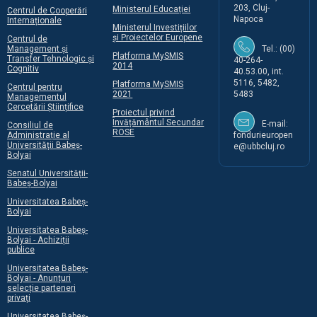
203, Cluj-
Ministerul Educației
Centrul de Cooperări
Napoca
Internaționale
Ministerul Investițiilor
și Proiectelor Europene
Centrul de
Management și
Tel.: (00)
Platforma MySMIS
Transfer Tehnologic și
40-264-
2014
Cognitiv
40.53.00, int.
5116, 5482,
Platforma MySMIS
Centrul pentru
2021
5483
Managementul
Cercetării Științifice
Proiectul privind
Învățământul Secundar
E-mail:
Consiliul de
ROSE
Administrație al
fondurieuropen
Universității Babeș-
e@ubbcluj.ro
Bolyai
Senatul Universității-
Babeș-Bolyai
Universitatea Babeș-
Bolyai
Universitatea Babeș-
Bolyai - Achiziții
publice
Universitatea Babeș-
Bolyai - Anunțuri
selecție parteneri
privați
Universitatea Babeș-