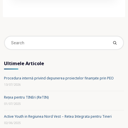
2017"
Se
fo
Ultimele Articole
Procedura internă privind depunerea proiectelor finanțate prin PEO
13/07/2026
Rețea pentru TINEri (ReTIN)
01/07/2025
Active Youth in Regiunea Nord Vest – Retea Integrata pentru Tineri
02/06/2025