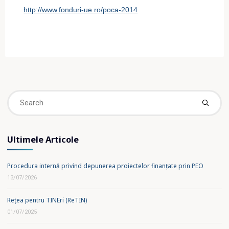
http://www.fonduri-ue.ro/poca-2014
Se
fo
Ultimele Articole
Procedura internă privind depunerea proiectelor finanțate prin PEO
13/07/2026
Rețea pentru TINEri (ReTIN)
01/07/2025