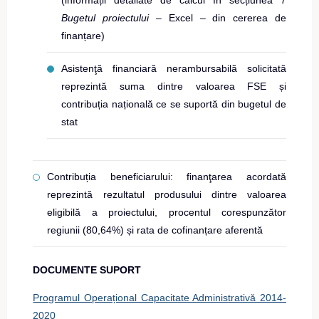
(informații detaliate de calcul în secțiunea 7
Bugetul proiectului
– Excel – din cererea de
finanțare)
Asistenţă financiară nerambursabilă solicitată
reprezintă suma dintre valoarea FSE și
contribuția națională ce se suportă din bugetul de
stat
Contribuția beneficiarului: finanţarea acordată
reprezintă rezultatul produsului dintre valoarea
eligibilă a proiectului, procentul corespunzător
regiunii (80,64%) și rata de cofinanțare aferentă
DOCUMENTE SUPORT
Programul Operațional Capacitate Administrativă 2014-
2020