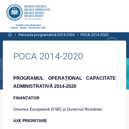
Skip
to
content
CENTRUL PROGRAMELOR
Home
Perioada programatică 2014-2020
POCA 2014-2020
EUROPENE
POCA 2014-2020
UNIVERSITATEA BABEŞ-BOLYAI, CLUJ-
NAPOCA
PROGRAMUL OPERAȚIONAL CAPACITATE
ADMINISTRATIVĂ 2014-2020
FINANȚATOR
Uniunea Europeană (FSE) și Guvernul României
AXE PRIORITARE