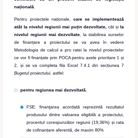
națională
.
Pentru proiectele naționale,
care se implementează
atât la nivelul regiunii mai puțin dezvoltate,
cât și
la
nivelul regiunii mai dezvoltate
, la stabilirea surselor
de finanțare a proiectului se va avea în vedere
Metodologia de calcul a pro ratei la nivelul proiectelor
ce vor fi finanțate prin POCA pentru axele prioritare 1 și
2, și se va completa fila Excel 7.4.1 din secțiunea 7
Bugetul proiectului
, astfel:
pentru regiunea mai dezvoltată
,
FSE: finanţarea acordată reprezintă rezultatul
produsului dintre valoarea eligibilă a proiectului,
procentul corespunzător regiunii (19,36%) și rata
de cofinanțare aferentă, de maxim 80%