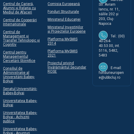
Centrul de Carieră,
Comisia Europeană
Str. Avram
Alumni și Relația cu
Iancu, nr. 11,
Fonduri Structurale
Mediul de Afaceri
sălile 202 și
203, Cluj-
Ministerul Educației
Centrul de Cooperări
Napoca
Internaționale
Ministerul Investițiilor
și Proiectelor Europene
Centrul de
Management și
Tel.: (00)
Platforma MySMIS
Transfer Tehnologic și
40-264-
2014
Cognitiv
40.53.00, int.
5116, 5482,
Platforma MySMIS
Centrul pentru
2021
5483
Managementul
Cercetării Științifice
Proiectul privind
Învățământul Secundar
E-mail:
Consiliul de
ROSE
Administrație al
fondurieuropen
Universității Babeș-
e@ubbcluj.ro
Bolyai
Senatul Universității-
Babeș-Bolyai
Universitatea Babeș-
Bolyai
Universitatea Babeș-
Bolyai - Achiziții
publice
Universitatea Babeș-
Bolyai - Anunțuri