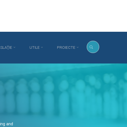
ISLAŢIE
UTILE
PROIECTE
ing and