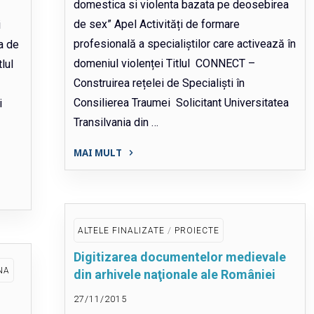
domestica si violenta bazata pe deosebirea
de sex” Apel Activități de formare
i
profesională a specialiștilor care activează în
da de
domeniul violenței Titlul CONNECT –
lul
Construirea rețelei de Specialiști în
Consilierea Traumei Solicitant Universitatea
i
Transilvania din …
MAI MULT
"CONNECT
–
Construirea
rețelei
/
ALTELE FINALIZATE
PROIECTE
de
Digitizarea documentelor medievale
Specialiști
NA
din arhivele naţionale ale României
în
Consilierea
27/11/2015