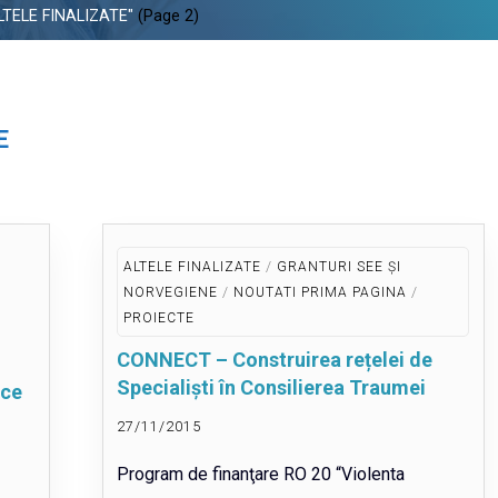
ALTELE FINALIZATE"
(Page 2)
E
/
ALTELE FINALIZATE
GRANTURI SEE ȘI
/
/
NORVEGIENE
NOUTATI PRIMA PAGINA
PROIECTE
CONNECT – Construirea rețelei de
Specialiști în Consilierea Traumei
ice
27/11/2015
Program de finanţare RO 20 “Violenta