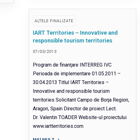
for
the
future
ALTELE FINALIZATE
cooperation
IART Territories – Innovative and
in
responsible tourism territories
criminal
matters
07/03/2013
within
Program de finanţare INTERREG IVC
the
Perioada de implementare 01.05.2011 –
European
30.04.2013 Titlul IART Territories –
Union-
Innovative and responsible tourism
Building
an
territories Solicitant Campo de Borja Region,
area
Aragon, Spain Director de proiect Lect.
of
Dr. Valentin TOADER Website-ul proiectului
freedom,
www.iartterritories.com
security
MAI MULT