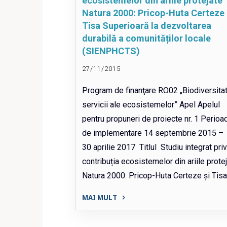
ecosistemelor din ariile protejate
Scanarea,
Natura 2000: Pricop-Huta Certeze 
restaurarea
Tisa Superioară la dezvoltarea
digitală
durabilă a comunităților locale
și
(SIENPHCTS)
contextualizarea
27/11/2015
artefactelor
dacice
Program de finanţare RO02 „Biodiversitat
din
servicii ale ecosistemelor” Apel Apelul
Munții
pentru propuneri de proiecte nr. 1 Perioa
Orăștiei"
de implementare 14 septembrie 2015 –
30 aprilie 2017 Titlul Studiu integrat pri
contribuția ecosistemelor din ariile prote
Natura 2000: Pricop-Huta Certeze și Tisa
MAI MULT
"Studiu
integrat