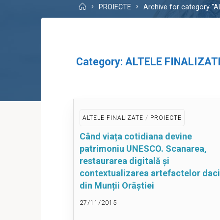
Home
PROIECTE
Archive for category "
Category:
ALTELE FINALIZAT
/
ALTELE FINALIZATE
PROIECTE
Când viața cotidiana devine
patrimoniu UNESCO. Scanarea,
restaurarea digitală și
contextualizarea artefactelor dac
din Munții Orăștiei
27/11/2015