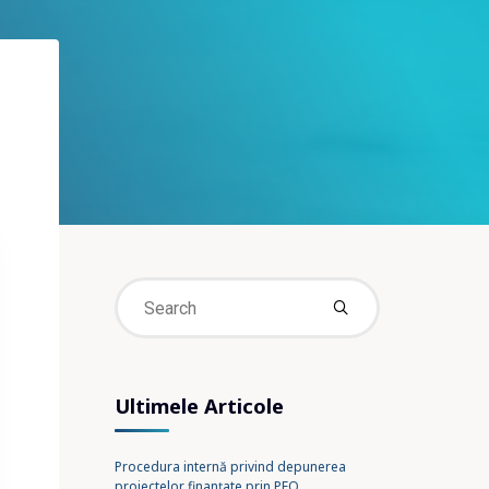
Search
for:
Ultimele Articole
Procedura internă privind depunerea
proiectelor finanțate prin PEO