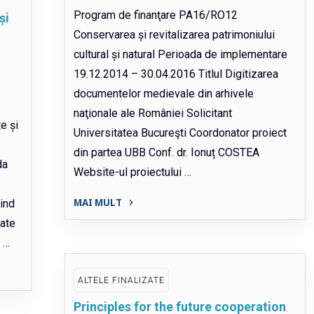
Traumei"
Program de finanţare PA16/RO12
și
Conservarea și revitalizarea patrimoniului
cultural și natural Perioada de implementare
19.12.2014 – 30.04.2016 Titlul Digitizarea
documentelor medievale din arhivele
naţionale ale României Solicitant
e și
Universitatea Bucureşti Coordonator proiect
din partea UBB Conf. dr. Ionuț COSTEA
da
Website-ul proiectului …
MAI MULT
vind
"Digitizarea
jate
documentelor
 …
medievale
din
ALTELE FINALIZATE
arhivele
Principles for the future cooperation
naţionale