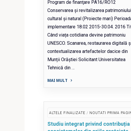
Program de finanţare PA16/RO12
Conservarea și revitalizarea patrimoniulu
cultural și natural (Proiecte mari) Perioa
implementare 18.02 2015-30.04. 2016 Tit
Când viața cotidiana devine patrimoniu
UNESCO. Scanarea, restaurarea digitală ș
contextualizarea artefactelor dacice din
Munții Orăștiei Solicitant Universitatea
Tehnică din …
MAI MULT
"Când
viața
cotidiana
devine
/
ALTELE FINALIZATE
NOUTATI PRIMA PAGI
patrimoniu
Studiu integrat privind contribuția
UNESCO.