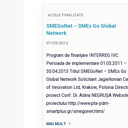
privind
contribuția
ALTELE FINALIZATE
ecosistemelor
SMEGoNet – SMEs Go Global
din
Network
ariile
protejate
07/03/2013
Natura
Program de finanţare INTERREG IVC
2000:
Perioada de implementare 01.05.2011 –
Pricop-
30.04.2013 Titlul SMEGoNet – SMEs Go
Huta
Global Network Solicitant Jagiellonian C
Certeze
și
of Innovation Ltd, Krakow, Polonia Direct
Tisa
proiect Conf. Dr. Adina NEGRUȘA Websit
Superioară
proiectului http://www.pta-pdm-
la
smartplus.gr/smegonet.html/
dezvoltarea
MAI MULT
durabilă