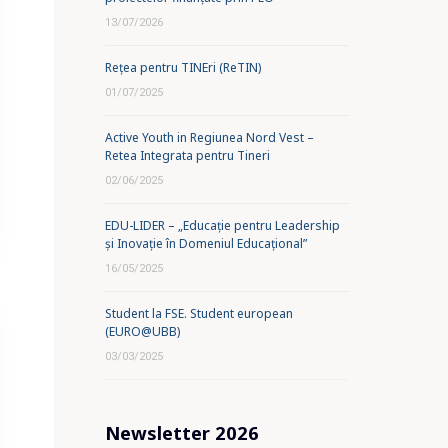
13/07/2026
Rețea pentru TINEri (ReTIN)
01/07/2025
Active Youth in Regiunea Nord Vest –
Retea Integrata pentru Tineri
02/06/2025
EDU-LIDER – „Educație pentru Leadership
și Inovație în Domeniul Educațional”
16/05/2025
Student la FSE. Student european
(EURO@UBB)
03/03/2025
Newsletter 2026