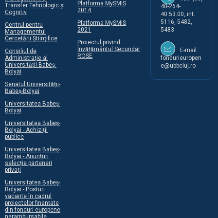
Platforma MySMIS
Transfer Tehnologic și
40-264-
2014
Cognitiv
40.53.00, int.
5116, 5482,
Platforma MySMIS
Centrul pentru
2021
5483
Managementul
Cercetării Științifice
Proiectul privind
Învățământul Secundar
E-mail:
Consiliul de
ROSE
Administrație al
fondurieuropen
Universității Babeș-
e@ubbcluj.ro
Bolyai
Senatul Universității-
Babeș-Bolyai
Universitatea Babeș-
Bolyai
Universitatea Babeș-
Bolyai - Achiziții
publice
Universitatea Babeș-
Bolyai - Anunțuri
selecție parteneri
privați
Universitatea Babeș-
Bolyai - Posturi
vacante în cadrul
proiectelor finanțate
din fonduri europene
nerambursabile