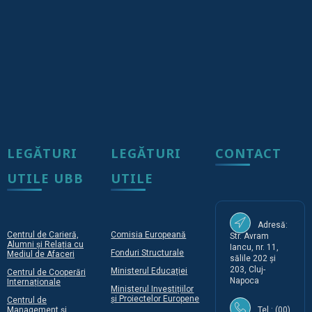
LEGĂTURI
LEGĂTURI
CONTACT
UTILE UBB
UTILE
Adresă:
Centrul de Carieră,
Comisia Europeană
Str. Avram
Alumni și Relația cu
Iancu, nr. 11,
Fonduri Structurale
Mediul de Afaceri
sălile 202 și
203, Cluj-
Ministerul Educației
Centrul de Cooperări
Napoca
Internaționale
Ministerul Investițiilor
și Proiectelor Europene
Centrul de
Management și
Tel.: (00)