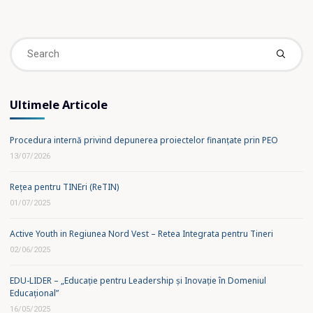
Se
fo
Ultimele Articole
Procedura internă privind depunerea proiectelor finanțate prin PEO
13/07/2026
Rețea pentru TINEri (ReTIN)
01/07/2025
Active Youth in Regiunea Nord Vest – Retea Integrata pentru Tineri
02/06/2025
EDU-LIDER – „Educație pentru Leadership și Inovație în Domeniul
Educațional”
16/05/2025