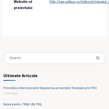
Website-ul
http://sas.unibuc.ro/index.pl/mesajul
proiectului
Se
fo
Ultimele Articole
Procedura internă privind depunerea proiectelor finanțate prin PEO
13/07/2026
Rețea pentru TINEri (ReTIN)