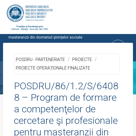
Skip
to
Home
PROIECTE
PROIECTE OPERAȚIONALE FINALIZATE
content
POSDRU - PARTENERIATE
POSDRU/86/1.2/S/64088 – Program de
formare a competenţelor de cercetare şi profesionale pentru
CENTRUL PROGRAMELOR
masteranzii din domeniul ştiinţelor sociale
EUROPENE
/
/
UNIVERSITATEA BABEŞ-BOLYAI, CLUJ-
POSDRU - PARTENERIATE
PROIECTE
NAPOCA
PROIECTE OPERAȚIONALE FINALIZATE
POSDRU/86/1.2/S/6408
8 – Program de formare
a competenţelor de
cercetare şi profesionale
pentru masteranzii din