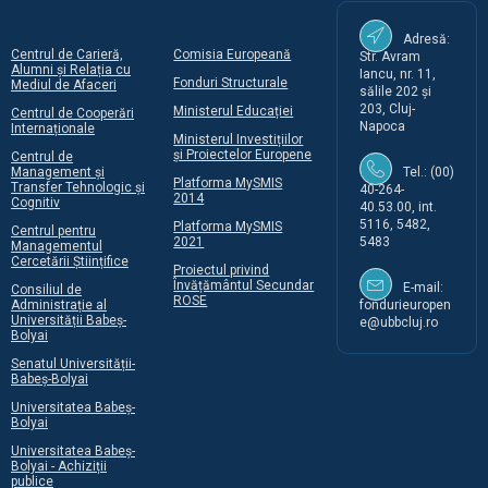
Adresă:
Centrul de Carieră,
Comisia Europeană
Str. Avram
Alumni și Relația cu
Iancu, nr. 11,
Fonduri Structurale
Mediul de Afaceri
sălile 202 și
203, Cluj-
Ministerul Educației
Centrul de Cooperări
Napoca
Internaționale
Ministerul Investițiilor
și Proiectelor Europene
Centrul de
Management și
Tel.: (00)
Platforma MySMIS
Transfer Tehnologic și
40-264-
2014
Cognitiv
40.53.00, int.
5116, 5482,
Platforma MySMIS
Centrul pentru
2021
5483
Managementul
Cercetării Științifice
Proiectul privind
Învățământul Secundar
E-mail:
Consiliul de
ROSE
Administrație al
fondurieuropen
Universității Babeș-
e@ubbcluj.ro
Bolyai
Senatul Universității-
Babeș-Bolyai
Universitatea Babeș-
Bolyai
Universitatea Babeș-
Bolyai - Achiziții
publice