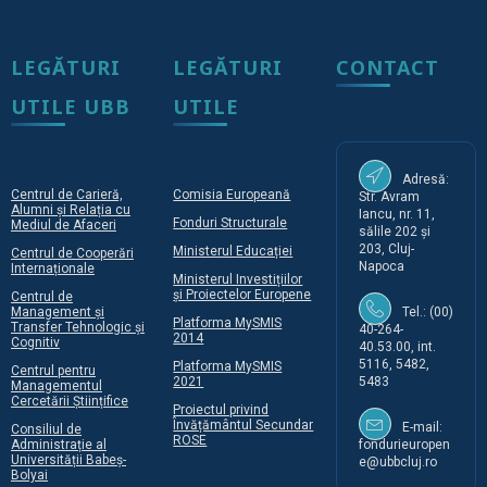
LEGĂTURI
LEGĂTURI
CONTACT
UTILE UBB
UTILE
Adresă:
Centrul de Carieră,
Comisia Europeană
Str. Avram
Alumni și Relația cu
Iancu, nr. 11,
Fonduri Structurale
Mediul de Afaceri
sălile 202 și
203, Cluj-
Ministerul Educației
Centrul de Cooperări
Napoca
Internaționale
Ministerul Investițiilor
și Proiectelor Europene
Centrul de
Management și
Tel.: (00)
Platforma MySMIS
Transfer Tehnologic și
40-264-
2014
Cognitiv
40.53.00, int.
5116, 5482,
Platforma MySMIS
Centrul pentru
2021
5483
Managementul
Cercetării Științifice
Proiectul privind
Învățământul Secundar
E-mail:
Consiliul de
ROSE
Administrație al
fondurieuropen
Universității Babeș-
e@ubbcluj.ro
Bolyai