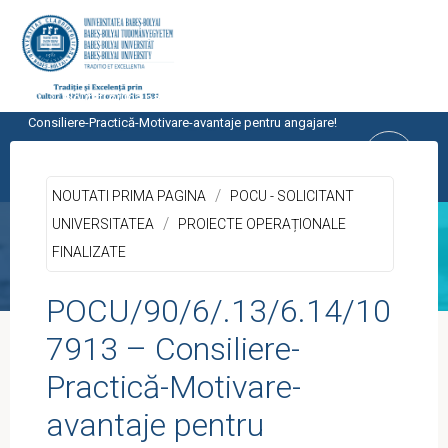
Skip
to
content
Home
Noutati prima pagina
POCU/90/6/.13/6.14/107913 –
CENTRUL PROGRAMELOR
Consiliere-Practică-Motivare-avantaje pentru angajare!
EUROPENE
/
UNIVERSITATEA BABEŞ-BOLYAI, CLUJ-
NOUTATI PRIMA PAGINA
POCU - SOLICITANT
NAPOCA
/
UNIVERSITATEA
PROIECTE OPERAȚIONALE
FINALIZATE
POCU/90/6/.13/6.14/10
7913 – Consiliere-
Practică-Motivare-
avantaje pentru