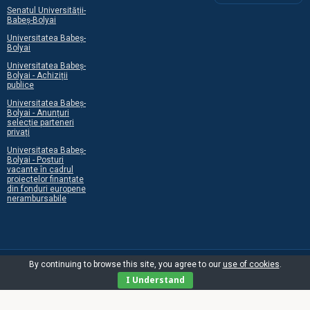
Senatul Universității-
Babeș-Bolyai
Universitatea Babeș-
Bolyai
Universitatea Babeș-
Bolyai - Achiziții
publice
Universitatea Babeș-
Bolyai - Anunțuri
selecție parteneri
privați
Universitatea Babeș-
Bolyai - Posturi
vacante în cadrul
proiectelor finanțate
din fonduri europene
nerambursabile
By continuing to browse this site, you agree to our
use of cookies
.
I Understand
©2026 Centrul Programelor Europene