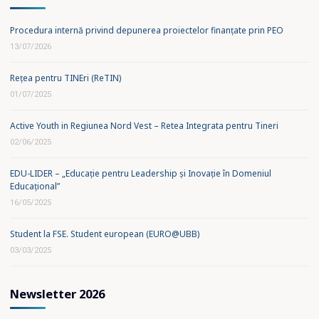
Procedura internă privind depunerea proiectelor finanțate prin PEO
13/07/2026
Rețea pentru TINEri (ReTIN)
01/07/2025
Active Youth in Regiunea Nord Vest – Retea Integrata pentru Tineri
02/06/2025
EDU-LIDER – „Educație pentru Leadership și Inovație în Domeniul
Educațional”
16/05/2025
Student la FSE. Student european (EURO@UBB)
03/03/2025
Newsletter 2026