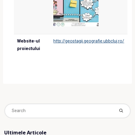
Website-ul
http://geostagii.geografie.ubbcluj.ro/
proiectului
Se
fo
Ultimele Articole