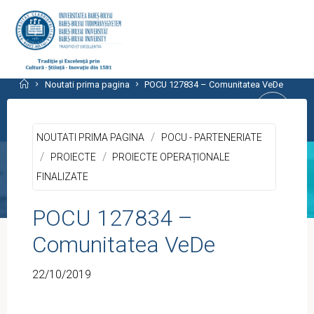
Skip
to
content
CENTRUL PROGRAMELOR
Home
Noutati prima pagina
POCU 127834 – Comunitatea VeDe
EUROPENE
/
UNIVERSITATEA BABEŞ-BOLYAI, CLUJ-
NOUTATI PRIMA PAGINA
POCU - PARTENERIATE
NAPOCA
/
/
PROIECTE
PROIECTE OPERAȚIONALE
FINALIZATE
POCU 127834 –
Comunitatea VeDe
22/10/2019