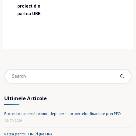
proiect din
partea UBB
Se
fo
Ultimele Articole
Procedura internă privind depunerea proiectelor finanțate prin PEO
13/07/2026
Rețea pentru TINEri (ReTIN)