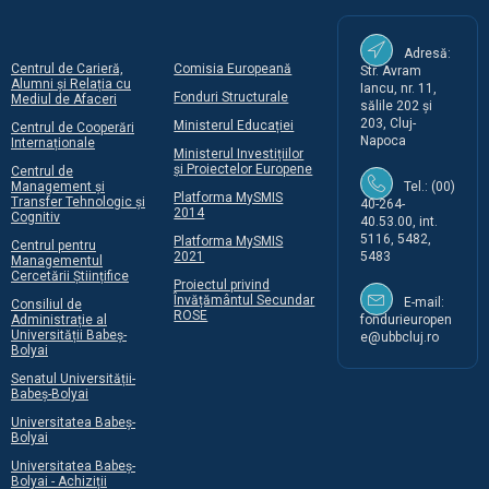
Adresă:
Centrul de Carieră,
Comisia Europeană
Str. Avram
Alumni și Relația cu
Iancu, nr. 11,
Fonduri Structurale
Mediul de Afaceri
sălile 202 și
203, Cluj-
Ministerul Educației
Centrul de Cooperări
Napoca
Internaționale
Ministerul Investițiilor
și Proiectelor Europene
Centrul de
Management și
Tel.: (00)
Platforma MySMIS
Transfer Tehnologic și
40-264-
2014
Cognitiv
40.53.00, int.
5116, 5482,
Platforma MySMIS
Centrul pentru
2021
5483
Managementul
Cercetării Științifice
Proiectul privind
Învățământul Secundar
E-mail:
Consiliul de
ROSE
Administrație al
fondurieuropen
Universității Babeș-
e@ubbcluj.ro
Bolyai
Senatul Universității-
Babeș-Bolyai
Universitatea Babeș-
Bolyai
Universitatea Babeș-
Bolyai - Achiziții