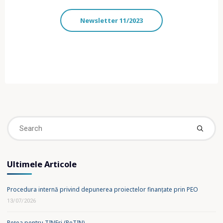
Newsletter 11/2023
Se
fo
Ultimele Articole
Procedura internă privind depunerea proiectelor finanțate prin PEO
13/07/2026
Rețea pentru TINEri (ReTIN)