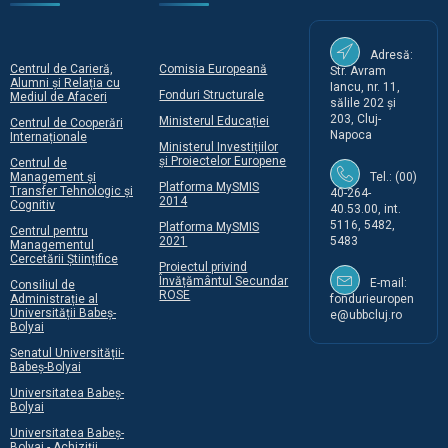
Adresă:
Centrul de Carieră,
Comisia Europeană
Str. Avram
Alumni și Relația cu
Iancu, nr. 11,
Fonduri Structurale
Mediul de Afaceri
sălile 202 și
203, Cluj-
Ministerul Educației
Centrul de Cooperări
Napoca
Internaționale
Ministerul Investițiilor
și Proiectelor Europene
Centrul de
Management și
Tel.: (00)
Platforma MySMIS
Transfer Tehnologic și
40-264-
2014
Cognitiv
40.53.00, int.
5116, 5482,
Platforma MySMIS
Centrul pentru
2021
5483
Managementul
Cercetării Științifice
Proiectul privind
Învățământul Secundar
E-mail:
Consiliul de
ROSE
Administrație al
fondurieuropen
Universității Babeș-
e@ubbcluj.ro
Bolyai
Senatul Universității-
Babeș-Bolyai
Universitatea Babeș-
Bolyai
Universitatea Babeș-
Bolyai - Achiziții