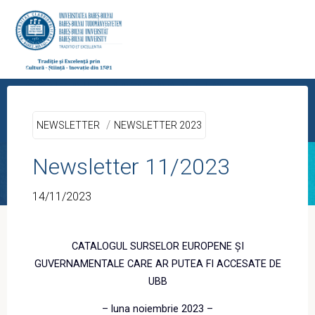
Skip
to
content
Home
Newsletter
Newsletter 11/2023
CENTRUL PROGRAMELOR
EUROPENE
/
NEWSLETTER
NEWSLETTER 2023
UNIVERSITATEA BABEŞ-BOLYAI, CLUJ-
NAPOCA
Newsletter 11/2023
14/11/2023
CATALOGUL SURSELOR EUROPENE ȘI
GUVERNAMENTALE CARE AR PUTEA FI ACCESATE DE
UBB
– luna noiembrie 2023 –