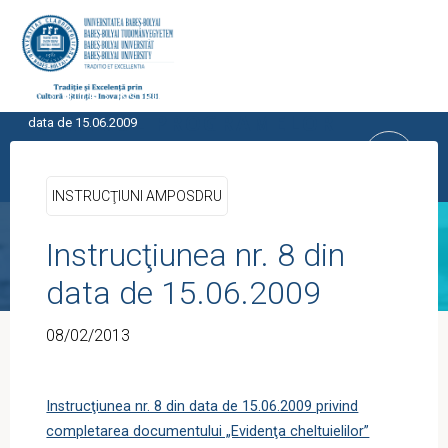
Skip
to
content
Home
UTILE
INSTRUCŢIUNI AMPOSDRU
Instrucţiunea nr. 8 din
CENTRUL PROGRAMELOR
data de 15.06.2009
EUROPENE
UNIVERSITATEA BABEŞ-BOLYAI, CLUJ-
INSTRUCŢIUNI AMPOSDRU
NAPOCA
Instrucţiunea nr. 8 din
data de 15.06.2009
08/02/2013
Instrucţiunea nr. 8 din data de 15.06.2009 privind
completarea documentului „Evidenţa cheltuielilor”