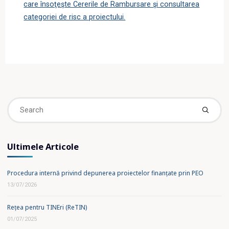
care însoţeşte Cererile de Rambursare şi consultarea
categoriei de risc a proiectului.
Se
fo
Ultimele Articole
Procedura internă privind depunerea proiectelor finanțate prin PEO
13/07/2026
Rețea pentru TINEri (ReTIN)
01/07/2025