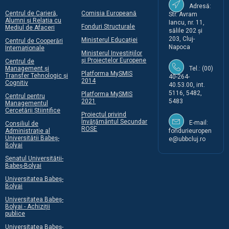
Adresă:
Centrul de Carieră,
Comisia Europeană
Str. Avram
Alumni și Relația cu
Iancu, nr. 11,
Fonduri Structurale
Mediul de Afaceri
sălile 202 și
203, Cluj-
Ministerul Educației
Centrul de Cooperări
Napoca
Internaționale
Ministerul Investițiilor
și Proiectelor Europene
Centrul de
Management și
Tel.: (00)
Platforma MySMIS
Transfer Tehnologic și
40-264-
2014
Cognitiv
40.53.00, int.
5116, 5482,
Platforma MySMIS
Centrul pentru
2021
5483
Managementul
Cercetării Științifice
Proiectul privind
Învățământul Secundar
E-mail:
Consiliul de
ROSE
Administrație al
fondurieuropen
Universității Babeș-
e@ubbcluj.ro
Bolyai
Senatul Universității-
Babeș-Bolyai
Universitatea Babeș-
Bolyai
Universitatea Babeș-
Bolyai - Achiziții
publice
Universitatea Babeș-