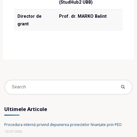
(StudHub2 UBB)
Director de
Prof. dr. MARKO Balint
grant
Se
fo
Ultimele Articole
Procedura internă privind depunerea proiectelor finanțate prin PEO
13/07/2026