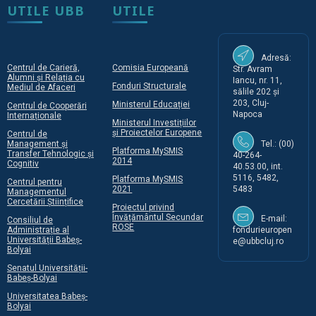
UTILE UBB
UTILE
Adresă:
Centrul de Carieră,
Comisia Europeană
Str. Avram
Alumni și Relația cu
Iancu, nr. 11,
Fonduri Structurale
Mediul de Afaceri
sălile 202 și
203, Cluj-
Ministerul Educației
Centrul de Cooperări
Napoca
Internaționale
Ministerul Investițiilor
și Proiectelor Europene
Centrul de
Management și
Tel.: (00)
Platforma MySMIS
Transfer Tehnologic și
40-264-
2014
Cognitiv
40.53.00, int.
5116, 5482,
Platforma MySMIS
Centrul pentru
2021
5483
Managementul
Cercetării Științifice
Proiectul privind
Învățământul Secundar
E-mail:
Consiliul de
ROSE
Administrație al
fondurieuropen
Universității Babeș-
e@ubbcluj.ro
Bolyai
Senatul Universității-
Babeș-Bolyai
Universitatea Babeș-
Bolyai