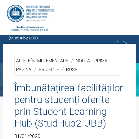
Skip
to
content
Home
PROIECTE
ALTELE ÎN IMPLEMENTARE
Îmbunătățirea
facilităților pentru studenți oferite prin Student Learning Hub
CENTRUL PROGRAMELOR
(StudHub2 UBB)
EUROPENE
/
UNIVERSITATEA BABEŞ-BOLYAI, CLUJ-
ALTELE ÎN IMPLEMENTARE
NOUTATI PRIMA
NAPOCA
/
/
PAGINA
PROIECTE
ROSE
Îmbunătățirea facilităților
pentru studenți oferite
prin Student Learning
Hub (StudHub2 UBB)
31/01/2020