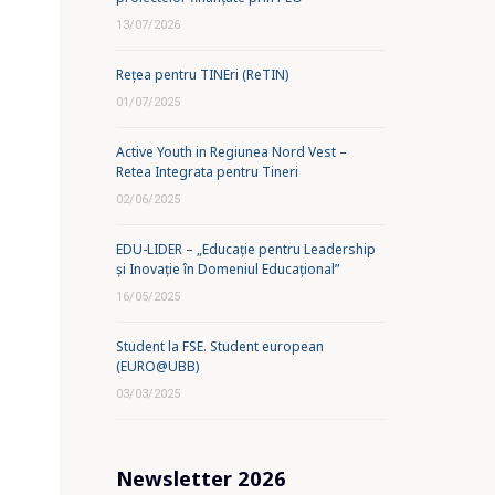
13/07/2026
Rețea pentru TINEri (ReTIN)
01/07/2025
Active Youth in Regiunea Nord Vest –
Retea Integrata pentru Tineri
02/06/2025
EDU-LIDER – „Educație pentru Leadership
și Inovație în Domeniul Educațional”
16/05/2025
Student la FSE. Student european
(EURO@UBB)
03/03/2025
Newsletter 2026