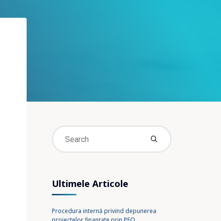
Search
for:
Ultimele Articole
Procedura internă privind depunerea
proiectelor finanțate prin PEO