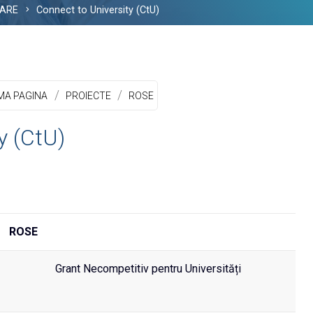
TARE
Connect to University (CtU)
/
/
MA PAGINA
PROIECTE
ROSE
y (CtU)
ROSE
Grant Necompetitiv pentru Universități