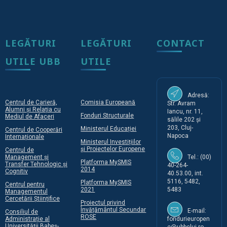
LEGĂTURI
LEGĂTURI
CONTACT
UTILE UBB
UTILE
Adresă:
Centrul de Carieră,
Comisia Europeană
Str. Avram
Alumni și Relația cu
Iancu, nr. 11,
Fonduri Structurale
Mediul de Afaceri
sălile 202 și
203, Cluj-
Ministerul Educației
Centrul de Cooperări
Napoca
Internaționale
Ministerul Investițiilor
și Proiectelor Europene
Centrul de
Management și
Tel.: (00)
Platforma MySMIS
Transfer Tehnologic și
40-264-
2014
Cognitiv
40.53.00, int.
5116, 5482,
Platforma MySMIS
Centrul pentru
2021
5483
Managementul
Cercetării Științifice
Proiectul privind
Învățământul Secundar
E-mail:
Consiliul de
ROSE
Administrație al
fondurieuropen
Universității Babeș-
e@ubbcluj.ro