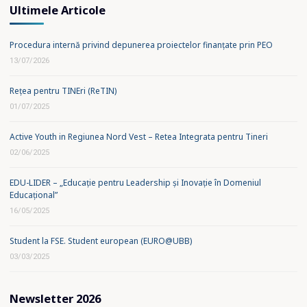
Ultimele Articole
Procedura internă privind depunerea proiectelor finanțate prin PEO
13/07/2026
Rețea pentru TINEri (ReTIN)
01/07/2025
Active Youth in Regiunea Nord Vest – Retea Integrata pentru Tineri
02/06/2025
EDU-LIDER – „Educație pentru Leadership și Inovație în Domeniul
Educațional”
16/05/2025
Student la FSE. Student european (EURO@UBB)
03/03/2025
Newsletter 2026