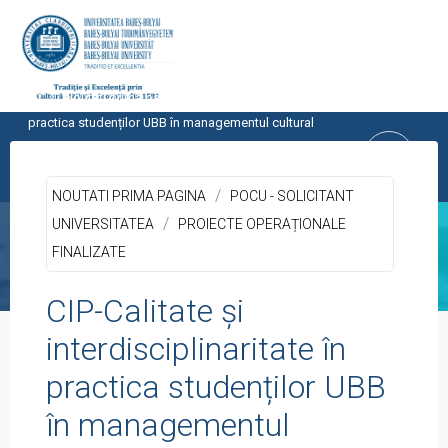
Skip
to
content
Home
Noutati prima pagina
CIP-Calitate și interdisciplinaritate în
CENTRUL PROGRAMELOR
practica studenților UBB în managementul cultural
EUROPENE
/
UNIVERSITATEA BABEŞ-BOLYAI, CLUJ-
NOUTATI PRIMA PAGINA
POCU - SOLICITANT
NAPOCA
/
UNIVERSITATEA
PROIECTE OPERAȚIONALE
FINALIZATE
CIP-Calitate și
interdisciplinaritate în
practica studenților UBB
în managementul