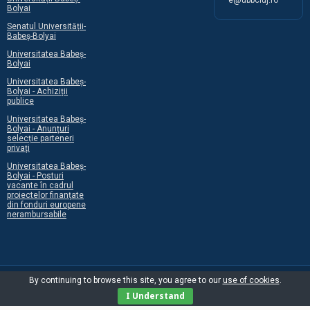
Bolyai
Senatul Universității-
Babeș-Bolyai
Universitatea Babeș-
Bolyai
Universitatea Babeș-
Bolyai - Achiziții
publice
Universitatea Babeș-
Bolyai - Anunțuri
selecție parteneri
privați
Universitatea Babeș-
Bolyai - Posturi
vacante în cadrul
proiectelor finanțate
din fonduri europene
nerambursabile
By continuing to browse this site, you agree to our
use of cookies
.
I Understand