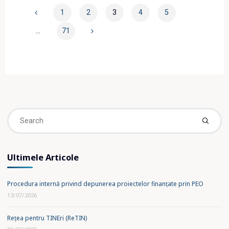
Clădirii
1
2
3
4
5
Institutului
Posts
…
71
de
Cercetare„Raluca
pagination
Ripan”
din
cadrul
Universității
Babeș-
Se
Bolyai"
fo
Ultimele Articole
Procedura internă privind depunerea proiectelor finanțate prin PEO
13/07/2026
Rețea pentru TINEri (ReTIN)