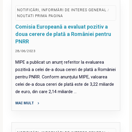
informare
CERV"
NOTIFICĂRI, INFORMĂRI DE INTERES GENERAL
/
NOUTATI PRIMA PAGINA
Comisia Europeană a evaluat pozitiv a
doua cerere de plată a României pentru
PNRR
28/06/2023
MIPE a publicat un anunț referitor la evaluarea
pozitivă a celei de-a doua cereri de plată a României
pentru PNRR. Conform anunțului MIPE, valoarea
celei de-a doua cereri de plată este de 3,22 miliarde
de euro, din care 2,14 miliarde …
MAI MULT
"Comisia
Europeană
a
evaluat