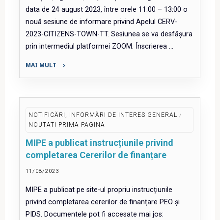
data de 24 august 2023, între orele 11:00 – 13:00 o
nouă sesiune de informare privind Apelul CERV-
2023-CITIZENS-TOWN-TT. Sesiunea se va desfășura
prin intermediul platformei ZOOM. Înscrierea …
MAI MULT
"Sesiune
de
informare
CERV
NOTIFICĂRI, INFORMĂRI DE INTERES GENERAL
/
24.08.2023"
NOUTATI PRIMA PAGINA
MIPE a publicat instrucțiunile privind
completarea Cererilor de finanțare
11/08/2023
MIPE a publicat pe site-ul propriu instrucțiunile
privind completarea cererilor de finanțare PEO și
PIDS. Documentele pot fi accesate mai jos: