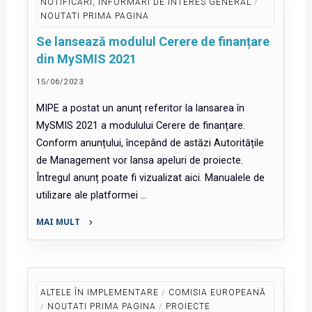
NOTIFICĂRI, INFORMĂRI DE INTERES GENERAL
/
pozitiv
NOUTATI PRIMA PAGINA
a
Se lansează modulul Cerere de finanțare
doua
din MySMIS 2021
cerere
de
15/06/2023
plată
MIPE a postat un anunț referitor la lansarea în
a
MySMIS 2021 a modulului Cerere de finanțare.
României
Conform anunțului, începând de astăzi Autoritățile
pentru
de Management vor lansa apeluri de proiecte.
PNRR"
Întregul anunț poate fi vizualizat aici. Manualele de
utilizare ale platformei …
MAI MULT
"Se
lansează
modulul
Cerere
ALTELE ÎN IMPLEMENTARE
/
COMISIA EUROPEANĂ
de
/
NOUTATI PRIMA PAGINA
/
PROIECTE