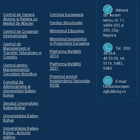
Adresă:
Centrul de Carieră,
Comisia Europeană
Str. Avram
Alumni și Relația cu
Iancu, nr. 11,
Fonduri Structurale
Mediul de Afaceri
sălile 202 și
203, Cluj-
Ministerul Educației
Centrul de Cooperări
Napoca
Internaționale
Ministerul Investițiilor
și Proiectelor Europene
Centrul de
Management și
Tel.: (00)
Platforma MySMIS
Transfer Tehnologic și
40-264-
2014
Cognitiv
40.53.00, int.
5116, 5482,
Platforma MySMIS
Centrul pentru
2021
5483
Managementul
Cercetării Științifice
Proiectul privind
Învățământul Secundar
E-mail:
Consiliul de
ROSE
Administrație al
fondurieuropen
Universității Babeș-
e@ubbcluj.ro
Bolyai
Senatul Universității-
Babeș-Bolyai
Universitatea Babeș-
Bolyai
Universitatea Babeș-
Bolyai - Achiziții
publice