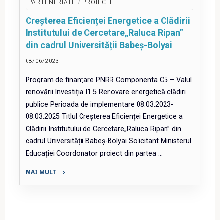
infrastructură
PARTENERIATE
/
PROIECTE
digitală
Creșterea Eficienței Energetice a Clădirii
în
Institutului de Cercetare„Raluca Ripan”
scop
din cadrul Universității Babeș-Bolyai
didactic
și
08/06/2023
de
Program de finanţare PNRR Componenta C5 – Valul
cercetare
renovării Investiția I1.5 Renovare energetică clădiri
(Digital
publice Perioada de implementare 08.03.2023-
HUBB)"
08.03.2025 Titlul Creșterea Eficienței Energetice a
Clădirii Institutului de Cercetare„Raluca Ripan” din
cadrul Universității Babeș-Bolyai Solicitant Ministerul
Educației Coordonator proiect din partea …
MAI MULT
"Creșterea
Eficienței
Energetice
a