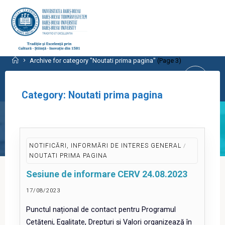
Skip
to
content
CENTRUL PROGRAMELOR
Home
Archive for category "Noutati prima pagina"
(Page 3)
EUROPENE
Category:
Noutati prima pagina
UNIVERSITATEA BABEŞ-BOLYAI, CLUJ-
NAPOCA
NOTIFICĂRI, INFORMĂRI DE INTERES GENERAL
/
NOUTATI PRIMA PAGINA
Sesiune de informare CERV 24.08.2023
17/08/2023
Punctul național de contact pentru Programul
Cetățeni, Egalitate, Drepturi și Valori organizează în