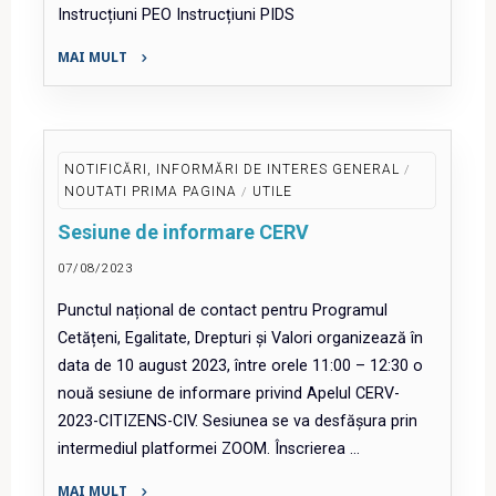
Instrucțiuni PEO Instrucțiuni PIDS
MAI MULT
"MIPE
a
publicat
instrucțiunile
NOTIFICĂRI, INFORMĂRI DE INTERES GENERAL
/
privind
NOUTATI PRIMA PAGINA
/
UTILE
completarea
Sesiune de informare CERV
Cererilor
de
07/08/2023
finanțare"
Punctul național de contact pentru Programul
Cetățeni, Egalitate, Drepturi și Valori organizează în
data de 10 august 2023, între orele 11:00 – 12:30 o
nouă sesiune de informare privind Apelul CERV-
2023-CITIZENS-CIV. Sesiunea se va desfășura prin
intermediul platformei ZOOM. Înscrierea …
MAI MULT