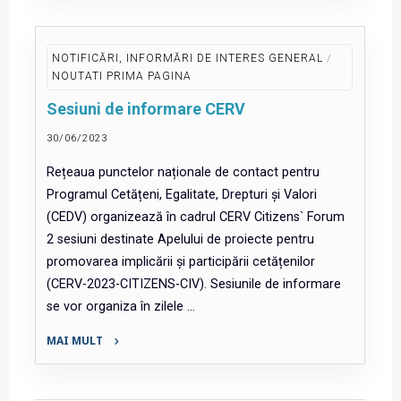
MIPE
ref.
mentenanță
NOTIFICĂRI, INFORMĂRI DE INTERES GENERAL
/
MySMIS2014!"
NOUTATI PRIMA PAGINA
Sesiuni de informare CERV
30/06/2023
Rețeaua punctelor naționale de contact pentru
Programul Cetățeni, Egalitate, Drepturi și Valori
(CEDV) organizează în cadrul CERV Citizens` Forum
2 sesiuni destinate Apelului de proiecte pentru
promovarea implicării și participării cetățenilor
(CERV-2023-CITIZENS-CIV). Sesiunile de informare
se vor organiza în zilele …
MAI MULT
"Sesiuni
de