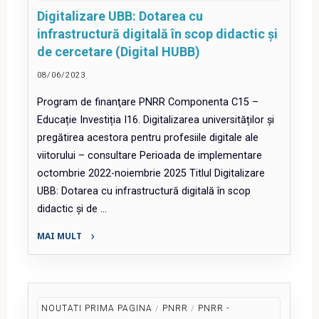
up
Digitalizare UBB: Dotarea cu
of
infrastructură digitală în scop didactic și
victims
de cercetare (Digital HUBB)
and
perpretrators
08/06/2023
of
Program de finanţare PNRR Componenta C15 –
domestic
Educație Investiția I16. Digitalizarea universităților și
violence
pregătirea acestora pentru profesiile digitale ale
by
viitorului – consultare Perioada de implementare
police
octombrie 2022-noiembrie 2025 Titlul Digitalizare
authorities
UBB: Dotarea cu infrastructură digitală în scop
(TACTICS)"
didactic și de …
MAI MULT
"Digitalizare
UBB:
Dotarea
cu
NOUTATI PRIMA PAGINA
/
PNRR
/
PNRR -