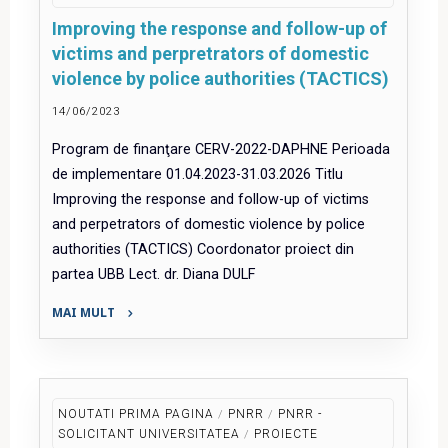
finanțare
Improving the response and follow-up of
din
victims and perpretrators of domestic
MySMIS
violence by police authorities (TACTICS)
2021"
14/06/2023
Program de finanţare CERV-2022-DAPHNE Perioada
de implementare 01.04.2023-31.03.2026 Titlu
Improving the response and follow-up of victims
and perpetrators of domestic violence by police
authorities (TACTICS) Coordonator proiect din
partea UBB Lect. dr. Diana DULF
MAI MULT
"Improving
the
response
and
NOUTATI PRIMA PAGINA
/
PNRR
/
PNRR -
follow-
SOLICITANT UNIVERSITATEA
/
PROIECTE