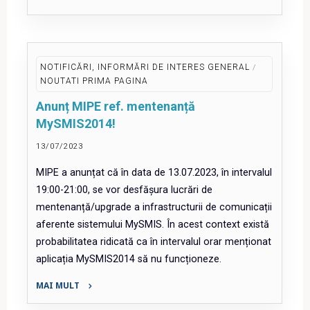
"Sesiune
de
informare
CERV"
NOTIFICĂRI, INFORMĂRI DE INTERES GENERAL
/
NOUTATI PRIMA PAGINA
Anunț MIPE ref. mentenanță
MySMIS2014!
13/07/2023
MIPE a anunțat că în data de 13.07.2023, în intervalul
19:00-21:00, se vor desfășura lucrări de
mentenanță/upgrade a infrastructurii de comunicații
aferente sistemului MySMIS. În acest context există
probabilitatea ridicată ca în intervalul orar menționat
aplicația MySMIS2014 să nu funcționeze.
MAI MULT
"Anunț