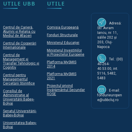
UTILE UBB
UTILE
Adresă:
Centrul de Carieră,
Comisia Europeană
Str. Avram
Alumni și Relația cu
Iancu, nr. 11,
Fonduri Structurale
Mediul de Afaceri
sălile 202 și
203, Cluj-
Ministerul Educației
Centrul de Cooperări
Napoca
Internaționale
Ministerul Investițiilor
și Proiectelor Europene
Centrul de
Management și
Tel.: (00)
Platforma MySMIS
Transfer Tehnologic și
40-264-
2014
Cognitiv
40.53.00, int.
5116, 5482,
Platforma MySMIS
Centrul pentru
2021
5483
Managementul
Cercetării Științifice
Proiectul privind
Învățământul Secundar
E-mail:
Consiliul de
ROSE
Administrație al
fondurieuropen
Universității Babeș-
e@ubbcluj.ro
Bolyai
Senatul Universității-
Babeș-Bolyai
Universitatea Babeș-
Bolyai