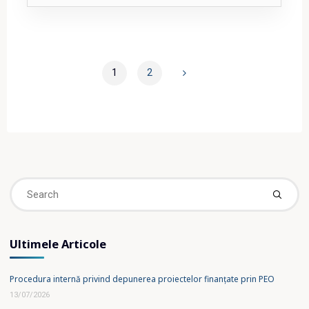
3/2021"
1
2
Posts
pagination
Se
fo
Ultimele Articole
Procedura internă privind depunerea proiectelor finanțate prin PEO
13/07/2026