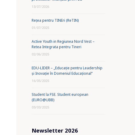
13/07/2026
Rețea pentru TINEri (ReTIN)
01/07/2025
Active Youth in Regiunea Nord Vest –
Retea Integrata pentru Tineri
02/06/2025
EDU-LIDER – „Educație pentru Leadership
și Inovație în Domeniul Educațional”
16/05/2025
Student la FSE. Student european
(EURO@UBB)
03/03/2025
Newsletter 2026