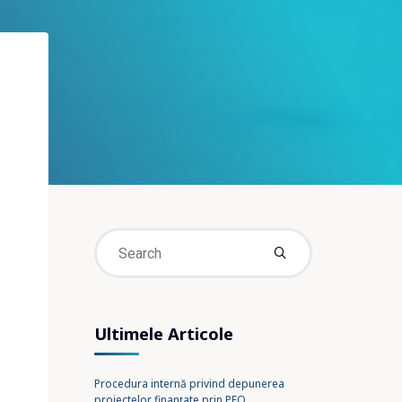
Search
for:
Ultimele Articole
Procedura internă privind depunerea
proiectelor finanțate prin PEO