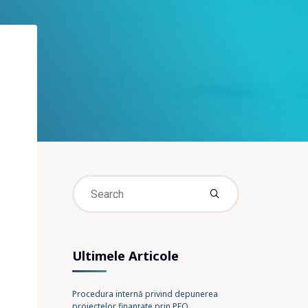
Search
for:
Ultimele Articole
Procedura internă privind depunerea
proiectelor finanțate prin PEO