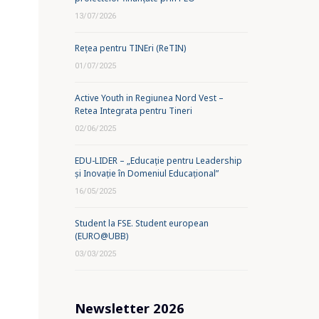
13/07/2026
Rețea pentru TINEri (ReTIN)
01/07/2025
Active Youth in Regiunea Nord Vest –
Retea Integrata pentru Tineri
02/06/2025
EDU-LIDER – „Educație pentru Leadership
și Inovație în Domeniul Educațional”
16/05/2025
Student la FSE. Student european
(EURO@UBB)
03/03/2025
Newsletter 2026