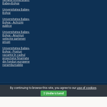
Senatul Universității-
Babeș-Bolyai
Universitatea Babeș-
Bolyai
Universitatea Babeș-
Bolyai - Achiziții
publice
Universitatea Babeș-
Bolyai - Anunțuri
selecție parteneri
privați
Universitatea Babeș-
Bolyai - Posturi
vacante în cadrul
proiectelor finanțate
din fonduri europene
nerambursabile
By continuing to browse this site, you agree to our
use of cookies
.
I Understand
©2026 Centrul Programelor Europene