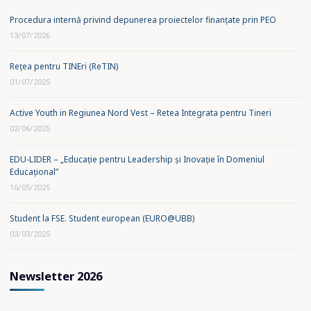
Procedura internă privind depunerea proiectelor finanțate prin PEO
13/07/2026
Rețea pentru TINEri (ReTIN)
01/07/2025
Active Youth in Regiunea Nord Vest – Retea Integrata pentru Tineri
02/06/2025
EDU-LIDER – „Educație pentru Leadership și Inovație în Domeniul
Educațional”
16/05/2025
Student la FSE. Student european (EURO@UBB)
03/03/2025
Newsletter 2026