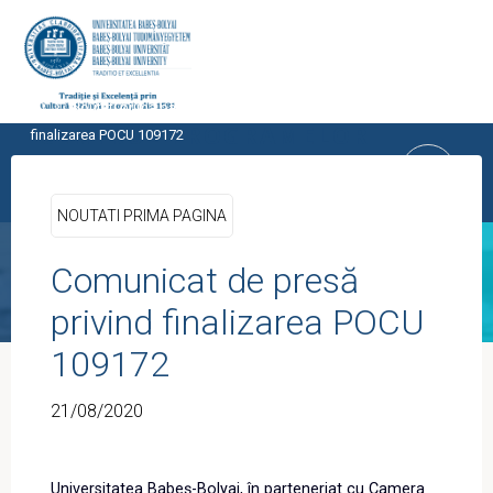
Skip
to
content
Home
Noutati prima pagina
Comunicat de presă privind
CENTRUL PROGRAMELOR
finalizarea POCU 109172
EUROPENE
UNIVERSITATEA BABEŞ-BOLYAI, CLUJ-
NOUTATI PRIMA PAGINA
NAPOCA
Comunicat de presă
privind finalizarea POCU
109172
21/08/2020
Universitatea Babeș-Bolyai, în parteneriat cu Camera