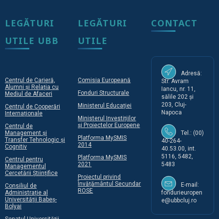
LEGĂTURI
LEGĂTURI
CONTACT
UTILE UBB
UTILE
Adresă:
Centrul de Carieră,
Comisia Europeană
Str. Avram
Alumni și Relația cu
Iancu, nr. 11,
Fonduri Structurale
Mediul de Afaceri
sălile 202 și
203, Cluj-
Ministerul Educației
Centrul de Cooperări
Napoca
Internaționale
Ministerul Investițiilor
și Proiectelor Europene
Centrul de
Management și
Tel.: (00)
Platforma MySMIS
Transfer Tehnologic și
40-264-
2014
Cognitiv
40.53.00, int.
5116, 5482,
Platforma MySMIS
Centrul pentru
2021
5483
Managementul
Cercetării Științifice
Proiectul privind
Învățământul Secundar
E-mail:
Consiliul de
ROSE
Administrație al
fondurieuropen
Universității Babeș-
e@ubbcluj.ro
Bolyai