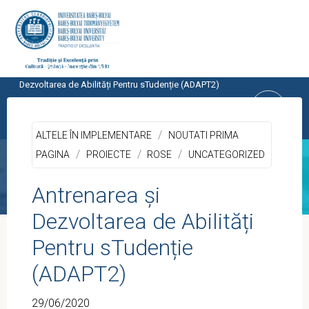
Skip
to
content
Home
PROIECTE
ALTELE ÎN IMPLEMENTARE
Antrenarea și
CENTRUL PROGRAMELOR
Dezvoltarea de Abilități Pentru sTudenție (ADAPT2)
EUROPENE
/
UNIVERSITATEA BABEŞ-BOLYAI, CLUJ-
ALTELE ÎN IMPLEMENTARE
NOUTATI PRIMA
NAPOCA
/
/
/
PAGINA
PROIECTE
ROSE
UNCATEGORIZED
Antrenarea și
Dezvoltarea de Abilități
Pentru sTudenție
(ADAPT2)
29/06/2020