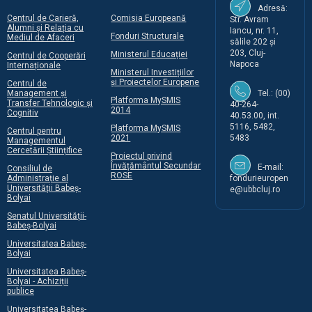
Adresă:
Centrul de Carieră,
Comisia Europeană
Str. Avram
Alumni și Relația cu
Iancu, nr. 11,
Fonduri Structurale
Mediul de Afaceri
sălile 202 și
203, Cluj-
Ministerul Educației
Centrul de Cooperări
Napoca
Internaționale
Ministerul Investițiilor
și Proiectelor Europene
Centrul de
Management și
Tel.: (00)
Platforma MySMIS
Transfer Tehnologic și
40-264-
2014
Cognitiv
40.53.00, int.
5116, 5482,
Platforma MySMIS
Centrul pentru
2021
5483
Managementul
Cercetării Științifice
Proiectul privind
Învățământul Secundar
E-mail:
Consiliul de
ROSE
Administrație al
fondurieuropen
Universității Babeș-
e@ubbcluj.ro
Bolyai
Senatul Universității-
Babeș-Bolyai
Universitatea Babeș-
Bolyai
Universitatea Babeș-
Bolyai - Achiziții
publice
Universitatea Babeș-