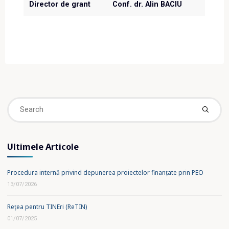
Director de grant
Conf. dr. Alin BACIU
Se
fo
Ultimele Articole
Procedura internă privind depunerea proiectelor finanțate prin PEO
13/07/2026
Rețea pentru TINEri (ReTIN)
01/07/2025