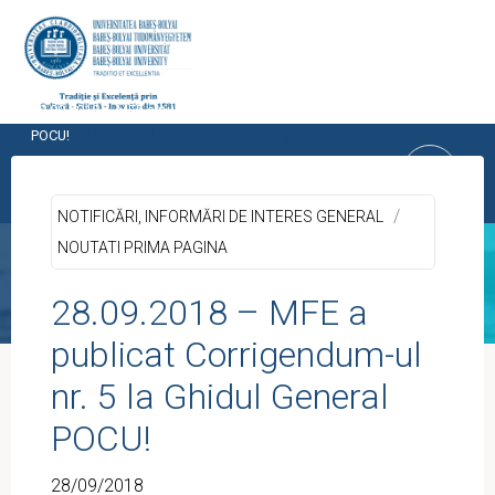
Skip
to
content
Home
UTILE
NOTIFICĂRI, INFORMĂRI DE INTERES GENERAL
28.09.2018 – MFE a publicat Corrigendum-ul nr. 5 la Ghidul General
CENTRUL PROGRAMELOR
POCU!
EUROPENE
/
UNIVERSITATEA BABEŞ-BOLYAI, CLUJ-
NOTIFICĂRI, INFORMĂRI DE INTERES GENERAL
NAPOCA
NOUTATI PRIMA PAGINA
28.09.2018 – MFE a
publicat Corrigendum-ul
nr. 5 la Ghidul General
POCU!
28/09/2018