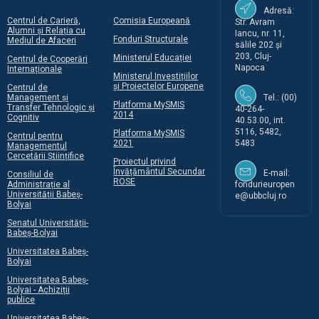
Adresă:
Centrul de Carieră,
Comisia Europeană
Str. Avram
Alumni și Relația cu
Iancu, nr. 11,
Fonduri Structurale
Mediul de Afaceri
sălile 202 și
203, Cluj-
Ministerul Educației
Centrul de Cooperări
Napoca
Internaționale
Ministerul Investițiilor
și Proiectelor Europene
Centrul de
Management și
Tel.: (00)
Platforma MySMIS
Transfer Tehnologic și
40-264-
2014
Cognitiv
40.53.00, int.
5116, 5482,
Platforma MySMIS
Centrul pentru
2021
5483
Managementul
Cercetării Științifice
Proiectul privind
Învățământul Secundar
E-mail:
Consiliul de
ROSE
Administrație al
fondurieuropen
Universității Babeș-
e@ubbcluj.ro
Bolyai
Senatul Universității-
Babeș-Bolyai
Universitatea Babeș-
Bolyai
Universitatea Babeș-
Bolyai - Achiziții
publice
Universitatea Babeș-