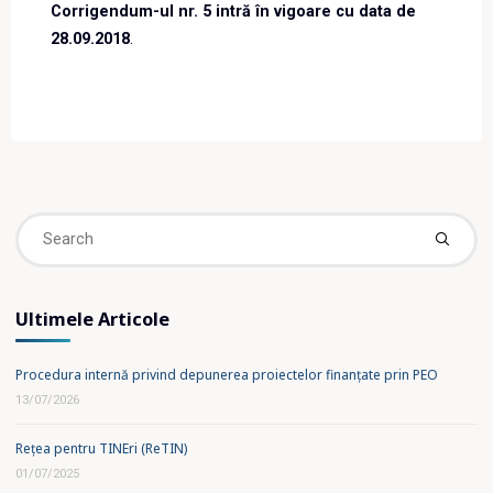
Corrigendum-ul nr. 5 intră în vigoare cu data de
28.09.2018
.
Se
fo
Ultimele Articole
Procedura internă privind depunerea proiectelor finanțate prin PEO
13/07/2026
Rețea pentru TINEri (ReTIN)
01/07/2025