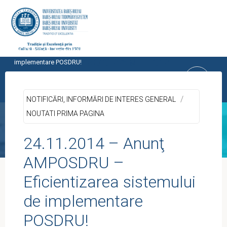
Skip
to
content
Home
UTILE
NOTIFICĂRI, INFORMĂRI DE INTERES GENERAL
24.11.2014 – Anunţ AMPOSDRU – Eficientizarea sistemului de
CENTRUL PROGRAMELOR
implementare POSDRU!
EUROPENE
/
UNIVERSITATEA BABEŞ-BOLYAI, CLUJ-
NOTIFICĂRI, INFORMĂRI DE INTERES GENERAL
NAPOCA
NOUTATI PRIMA PAGINA
24.11.2014 – Anunţ
AMPOSDRU –
Eficientizarea sistemului
de implementare
POSDRU!