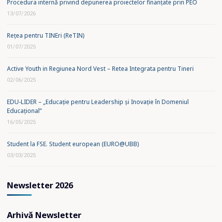
Procedura internă privind depunerea proiectelor finanțate prin PEO
13/07/2026
Rețea pentru TINEri (ReTIN)
01/07/2025
Active Youth in Regiunea Nord Vest – Retea Integrata pentru Tineri
02/06/2025
EDU-LIDER – „Educație pentru Leadership și Inovație în Domeniul
Educațional”
16/05/2025
Student la FSE. Student european (EURO@UBB)
03/03/2025
Newsletter 2026
Arhivă Newsletter