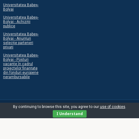
Universitatea Babeș-
Bolyai
Universitatea Babeș-
Bolyai - Achiziții
publice
Universitatea Babeș-
Bolyai - Anunțuri
selecție parteneri
privați
Universitatea Babeș-
Bolyai - Posturi
vacante în cadrul
proiectelor finanțate
din fonduri europene
nerambursabile
By continuing to browse this site, you agree to our
use of cookies
.
I Understand
©2026 Centrul Programelor Europene