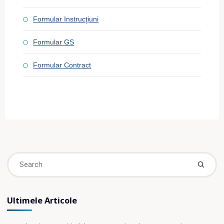
Formular Instrucţiuni
Formular GS
Formular Contract
Se
fo
Ultimele Articole