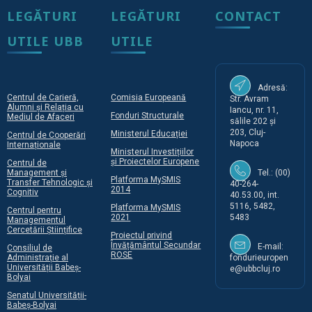
LEGĂTURI
LEGĂTURI
CONTACT
UTILE UBB
UTILE
Adresă:
Centrul de Carieră,
Comisia Europeană
Str. Avram
Alumni și Relația cu
Iancu, nr. 11,
Fonduri Structurale
Mediul de Afaceri
sălile 202 și
203, Cluj-
Ministerul Educației
Centrul de Cooperări
Napoca
Internaționale
Ministerul Investițiilor
și Proiectelor Europene
Centrul de
Management și
Tel.: (00)
Platforma MySMIS
Transfer Tehnologic și
40-264-
2014
Cognitiv
40.53.00, int.
5116, 5482,
Platforma MySMIS
Centrul pentru
2021
5483
Managementul
Cercetării Științifice
Proiectul privind
Învățământul Secundar
E-mail:
Consiliul de
ROSE
Administrație al
fondurieuropen
Universității Babeș-
e@ubbcluj.ro
Bolyai
Senatul Universității-
Babeș-Bolyai