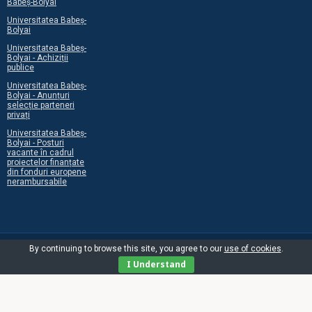
Babeș-Bolyai
Universitatea Babeș-
Bolyai
Universitatea Babeș-
Bolyai - Achiziții
publice
Universitatea Babeș-
Bolyai - Anunțuri
selecție parteneri
privați
Universitatea Babeș-
Bolyai - Posturi
vacante în cadrul
proiectelor finanțate
din fonduri europene
nerambursabile
By continuing to browse this site, you agree to our
use of cookies
.
I Understand
©2026 Centrul Programelor Europene