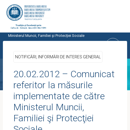
Skip
to
content
Home
UTILE
NOTIFICĂRI, INFORMĂRI DE INTERES GENERAL
20.02.2012 – Comunicat referitor la măsurile implementate de către
CENTRUL PROGRAMELOR
Ministerul Muncii, Familiei şi Protecţiei Sociale
EUROPENE
UNIVERSITATEA BABEŞ-BOLYAI, CLUJ-
NOTIFICĂRI, INFORMĂRI DE INTERES GENERAL
NAPOCA
20.02.2012 – Comunicat
referitor la măsurile
implementate de către
Ministerul Muncii,
Familiei şi Protecţiei
Sociale