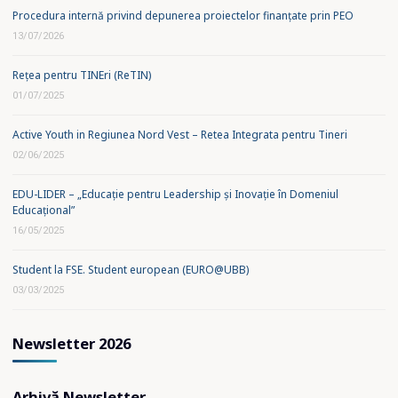
Procedura internă privind depunerea proiectelor finanțate prin PEO
13/07/2026
Rețea pentru TINEri (ReTIN)
01/07/2025
Active Youth in Regiunea Nord Vest – Retea Integrata pentru Tineri
02/06/2025
EDU-LIDER – „Educație pentru Leadership și Inovație în Domeniul
Educațional”
16/05/2025
Student la FSE. Student european (EURO@UBB)
03/03/2025
Newsletter 2026
Arhivă Newsletter