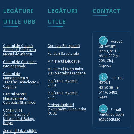
LEGĂTURI
LEGĂTURI
CONTACT
UTILE UBB
UTILE
Adresă:
Centrul de Carieră,
Comisia Europeană
Str. Avram
Alumni și Relația cu
Iancu, nr. 11,
Fonduri Structurale
Mediul de Afaceri
sălile 202 și
203, Cluj-
Ministerul Educației
Centrul de Cooperări
Napoca
Internaționale
Ministerul Investițiilor
și Proiectelor Europene
Centrul de
Management și
Tel.: (00)
Platforma MySMIS
Transfer Tehnologic și
40-264-
2014
Cognitiv
40.53.00, int.
5116, 5482,
Platforma MySMIS
Centrul pentru
2021
5483
Managementul
Cercetării Științifice
Proiectul privind
Învățământul Secundar
E-mail:
Consiliul de
ROSE
Administrație al
fondurieuropen
Universității Babeș-
e@ubbcluj.ro
Bolyai
Senatul Universității-