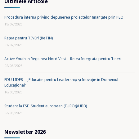
Ultimele Articole
Procedura internă privind depunerea proiectelor finanțate prin PEO
13/07/2026
Rețea pentru TINEri (ReTIN)
01/07/2025
Active Youth in Regiunea Nord Vest – Retea Integrata pentru Tineri
02/06/2025
EDU-LIDER – „Educație pentru Leadership și Inovație în Domeniul
Educațional”
16/05/2025
Student la FSE. Student european (EURO@UBB)
03/03/2025
Newsletter 2026