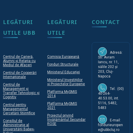
LEGĂTURI
LEGĂTURI
CONTACT
UTILE UBB
UTILE
Adresă:
Centrul de Carieră,
Comisia Europeană
Str. Avram
Alumni și Relația cu
Iancu, nr. 11,
Fonduri Structurale
Mediul de Afaceri
sălile 202 și
203, Cluj-
Ministerul Educației
Centrul de Cooperări
Napoca
Internaționale
Ministerul Investițiilor
și Proiectelor Europene
Centrul de
Management și
Tel.: (00)
Platforma MySMIS
Transfer Tehnologic și
40-264-
2014
Cognitiv
40.53.00, int.
5116, 5482,
Platforma MySMIS
Centrul pentru
2021
5483
Managementul
Cercetării Științifice
Proiectul privind
Învățământul Secundar
E-mail:
Consiliul de
ROSE
Administrație al
fondurieuropen
Universității Babeș-
e@ubbcluj.ro