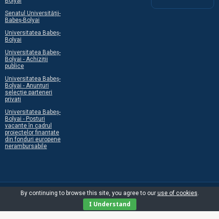
Bolyai
Senatul Universității-
Babeș-Bolyai
Universitatea Babeș-
Bolyai
Universitatea Babeș-
Bolyai - Achiziții
publice
Universitatea Babeș-
Bolyai - Anunțuri
selecție parteneri
privați
Universitatea Babeș-
Bolyai - Posturi
vacante în cadrul
proiectelor finanțate
din fonduri europene
nerambursabile
By continuing to browse this site, you agree to our
use of cookies
.
I Understand
©2026 Centrul Programelor Europene