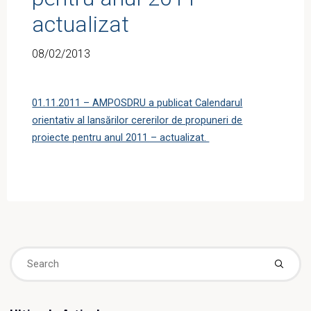
actualizat
08/02/2013
01.11.2011 – AMPOSDRU a publicat Calendarul
orientativ al lansărilor cererilor de propuneri de
proiecte pentru anul 2011 – actualizat.
Se
fo