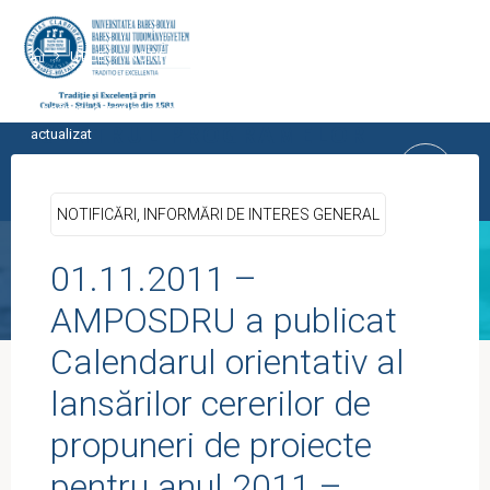
Skip
to
Home
UTILE
NOTIFICĂRI, INFORMĂRI DE INTERES GENERAL
content
01.11.2011 – AMPOSDRU a publicat Calendarul orientativ al
lansărilor cererilor de propuneri de proiecte pentru anul 2011 –
CENTRUL PROGRAMELOR
actualizat
EUROPENE
UNIVERSITATEA BABEŞ-BOLYAI, CLUJ-
NOTIFICĂRI, INFORMĂRI DE INTERES GENERAL
NAPOCA
01.11.2011 –
AMPOSDRU a publicat
Calendarul orientativ al
lansărilor cererilor de
propuneri de proiecte
pentru anul 2011 –